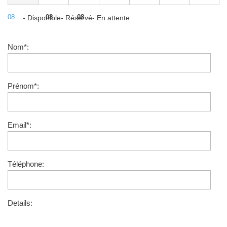
08
08
08
- Disponible
- Réservé
- En attente
Nom*:
Prénom*:
Email*:
Téléphone:
Details: