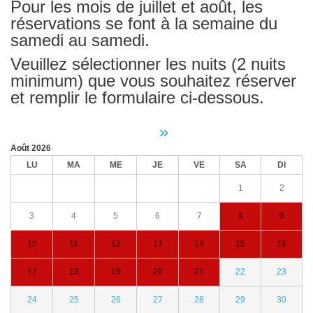
Pour les mois de juillet et août, les
réservations se font à la semaine du
samedi au samedi.
Veuillez sélectionner les nuits (2 nuits
minimum) que vous souhaitez réserver
et remplir le formulaire ci-dessous.
»
Août
2026
LU
MA
ME
JE
VE
SA
DI
1
2
3
4
5
6
7
8
9
10
11
12
13
14
15
16
17
18
19
20
21
22
23
24
25
26
27
28
29
30